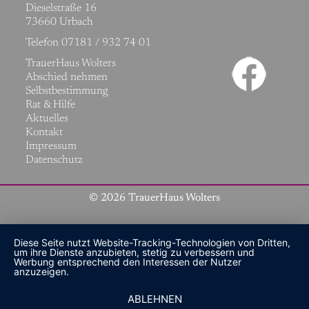
Dieselstraße 16
73660 Urbach
Telefon 07181 / 932 74 01
Navigation
TrauerHaus Wolters
überspringen
Abschied nehmen
Selbstbestimmung
Rat & Hilfe
Aktuelles
Kontakt
Impressum
Datenschutz
© 2026 TrauerHaus Wolters
Diese Seite nutzt Website-Tracking-Technologien von Dritten,
um ihre Dienste anzubieten, stetig zu verbessern und
Werbung entsprechend den Interessen der Nutzer
anzuzeigen.
ABLEHNEN